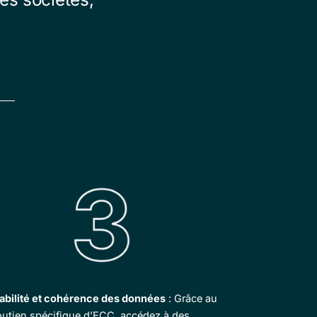
iabilité et cohérence des données
: Grâce au
outien spécifique d’ECC, accédez à des