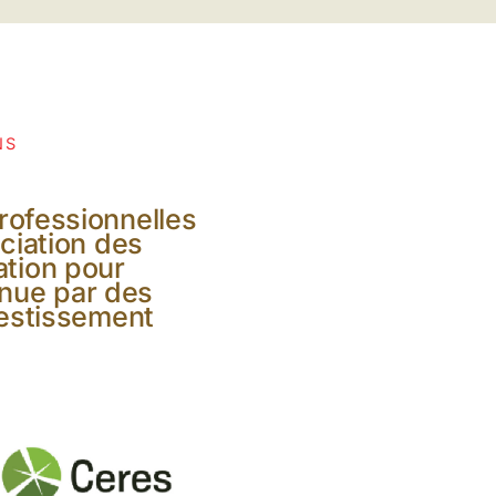
NS
rofessionnelles
ociation des
ation pour
enue par des
vestissement