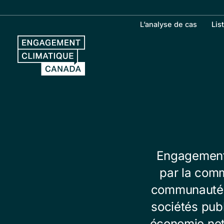
Aller
au
L’analyse de cas
Lis
contenu
Engagement 
par la comm
communauté fi
sociétés publ
économie nett