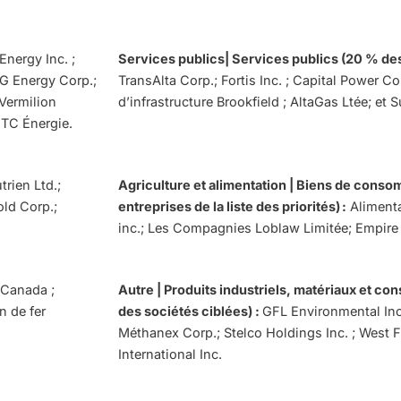
nergy Inc. ;
Services publics| Services publics (20 % des
EG Energy Corp.;
TransAlta Corp.; Fortis Inc. ; Capital Power Co
 Vermilion
d’infrastructure Brookfield ; AltaGas Ltée; et 
 TC Énergie.
trien Ltd.;
Agriculture et alimentation | Biens de cons
old Corp.;
entreprises de la liste des priorités) :
Alimenta
inc.; Les Compagnies Loblaw Limitée; Empire
 Canada ;
Autre | Produits industriels, matériaux et c
 de fer
des sociétés ciblées) :
GFL Environmental Inc
Méthanex Corp.; Stelco Holdings Inc. ; West 
International Inc.