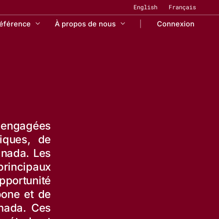
English
Français
référence
À propos de nous
Connexion
t engagées
iques, de
anada. Les
principaux
pportunité
bone et de
anada. Ces