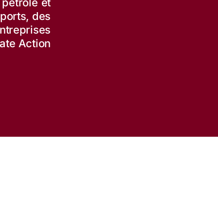
pétrole et
sports, des
treprises
ate Action